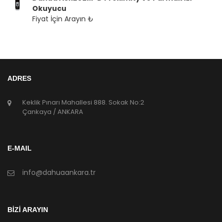
Okuyucu
Fiyat İçin Arayın ₺
ADRES
Keklik Pınarı Mahallesi 888. Sokak No:2
Çankaya / ANKARA
E-MAIL
info@dahuaankara.tr
BİZİ ARAYIN