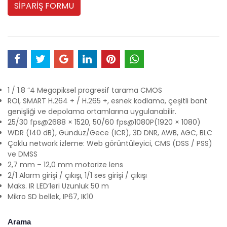
SİPARİŞ FORMU
1 / 1.8 ”4 Megapiksel progresif tarama CMOS
ROI, SMART H.264 + / H.265 +, esnek kodlama, çeşitli bant
genişliği ve depolama ortamlarına uygulanabilir.
25/30 fps@2688 × 1520, 50/60 fps@1080P(1920 × 1080)
WDR (140 dB), Gündüz/Gece (ICR), 3D DNR, AWB, AGC, BLC
Çoklu network izleme: Web görüntüleyici, CMS (DSS / PSS)
ve DMSS
2,7 mm – 12,0 mm motorize lens
2/1 Alarm girişi / çıkışı, 1/1 ses girişi / çıkışı
Maks. IR LED’leri Uzunluk 50 m
Mikro SD bellek, IP67, IK10
Arama