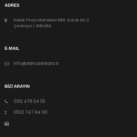
ADRES
Keklik Pınarı Mahallesi 888. Sokak No:2
Çankaya / ANKARA
E-MAIL
info@dahuaankara.tr
BİZİ ARAYIN
0312 476 54 55
0532 747 84 60