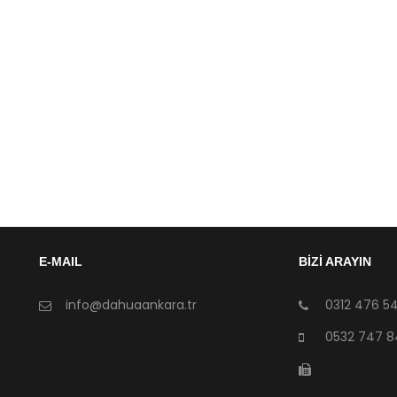
E-MAIL
BİZİ ARAYIN
info@dahuaankara.tr
0312 476 54
0532 747 8