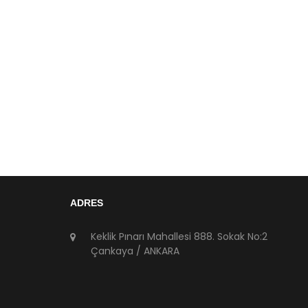
ADRES
Keklik Pınarı Mahallesi 888. Sokak No:2
Çankaya / ANKARA