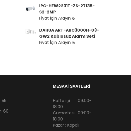
IPC-HFW2231T-ZS-27135-
S2-2MP
Fiyat İçin Arayın ₺
DAHUA ART-ARC3000H-03-
GW2 Kablosuz Alarm Seti
Fiyat İçin Arayın ₺
MESAAİ SAATLERİ
 55
Hafta içi : 09:00-
18:00
4 60
Cumartesi : 09:00-
18:00
Pazar : Kapalı