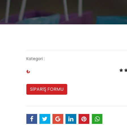
Kategori :
₺
SİPARİŞ FORMU